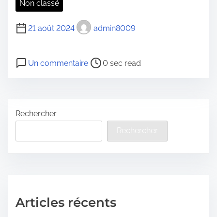
Non classé
21 août 2024
admin8009
P
s
Un commentaire
0 sec read
o
u
s
r
t
Rechercher
r
e
Rechercher
a
d
t
i
m
Articles récents
e